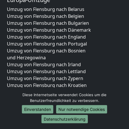
Umzug von Flensburg nach Belarus
Umzug von Flensburg nach Belgien
Umzug von Flensburg nach Bulgarien
Umzug von Flensburg nach Dänemark
Umzug von Flensburg nach England
Umzug von Flensburg nach Portugal
Umzug von Flensburg nach Bosnien
und Herzegowina
Umzug von Flensburg nach Irland
Umzug von Flensburg nach Lettland
Umzug von Flensburg nach Zypern
Umzug von Flensburg nach Kroatien
Umzug von Flensburg nach Estland
Diese Internetseite verwendet Cookies um die
Umzug von Flensburg nach Finnland
Benutzerfreundlichkeit zu verbessern.
Umzug von Flensburg nach Frankreich
Einverstanden
Nur notwendige Cookies
Umzug von Flensburg nach Griechenland
Datenschutzerklärung
Umzug von Flensburg nach Italien
Umzug von Flensburg nach Liechtenstein