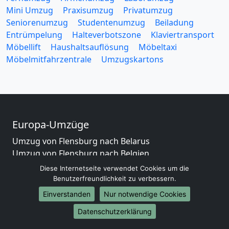
Mini Umzug
Praxisumzug
Privatumzug
Seniorenumzug
Studentenumzug
Beiladung
Entrümpelung
Halteverbotszone
Klaviertransport
Möbellift
Haushaltsauflösung
Möbeltaxi
Möbelmitfahrzentrale
Umzugskartons
Europa-Umzüge
Umzug von Flensburg nach Belarus
Umzug von Flensburg nach Belgien
Umzug von Flensburg nach Bulgarien
Diese Internetseite verwendet Cookies um die
Umzug von Flensburg nach Dänemark
Benutzerfreundlichkeit zu verbessern.
Umzug von Flensburg nach England
Einverstanden
Nur notwendige Cookies
Umzug von Flensburg nach Portugal
Datenschutzerklärung
Umzug von Flensburg nach Bosnien
und Herzegowina