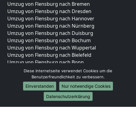
Umzug von Flensburg nach Bremen
Umzug von Flensburg nach Dresden
Umzug von Flensburg nach Hannover
Umzug von Flensburg nach Nürnberg
Umzug von Flensburg nach Duisburg
Umzug von Flensburg nach Bochum
Umzug von Flensburg nach Wuppertal
Umzug von Flensburg nach Bielefeld
Umzug von Flensburg nach Bonn
Umzug von Flensburg nach Münster
Diese Internetseite verwendet Cookies um die
Benutzerfreundlichkeit zu verbessern.
Internationale-Umzüge
Einverstanden
Nur notwendige Cookies
Umzug von Flensburg nach Brasilien
Datenschutzerklärung
Umzug von Flensburg nach Brunei Darussalam
Umzug von Flensburg nach Burkina Faso
Umzug von Flensburg nach Burundi
Umzug von Flensburg nach Chile
Umzug von Flensburg nach China
Umzug von Flensburg nach Cookinseln