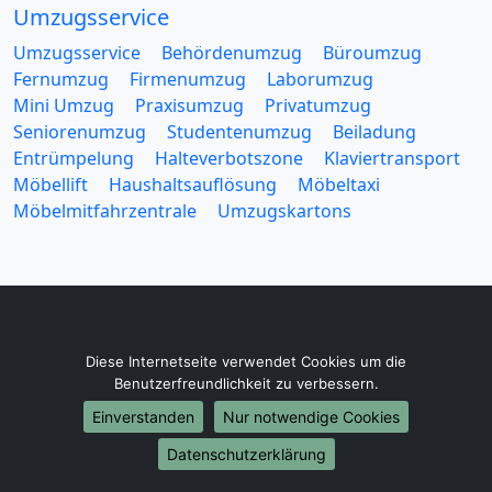
Umzugsservice
Umzugsservice
Behördenumzug
Büroumzug
Fernumzug
Firmenumzug
Laborumzug
Mini Umzug
Praxisumzug
Privatumzug
Seniorenumzug
Studentenumzug
Beiladung
Entrümpelung
Halteverbotszone
Klaviertransport
Möbellift
Haushaltsauflösung
Möbeltaxi
Möbelmitfahrzentrale
Umzugskartons
Europa-Umzüge
Diese Internetseite verwendet Cookies um die
Benutzerfreundlichkeit zu verbessern.
Umzug von Flensburg nach Belarus
Umzug von Flensburg nach Belgien
Einverstanden
Nur notwendige Cookies
Umzug von Flensburg nach Bulgarien
Datenschutzerklärung
Umzug von Flensburg nach Dänemark