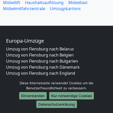
Möbellift
Haushaltsauflösung
Möbeltaxi
Möbelmitfahrzentrale
Umzugskartons
Europa-Umzüge
Umzug von Flensburg nach Belarus
Umzug von Flensburg nach Belgien
Umzug von Flensburg nach Bulgarien
Umzug von Flensburg nach Dänemark
Umzug von Flensburg nach England
Umzug von Flensburg nach Portugal
Diese Internetseite verwendet Cookies um die
Umzug von Flensburg nach Bosnien
Benutzerfreundlichkeit zu verbessern.
und Herzegowina
Einverstanden
Nur notwendige Cookies
Umzug von Flensburg nach Irland
Umzug von Flensburg nach Lettland
Datenschutzerklärung
Umzug von Flensburg nach Zypern