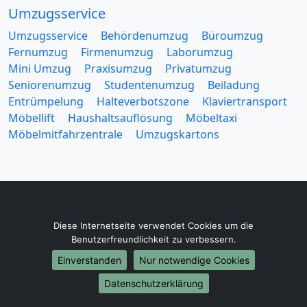
Umzugsservice
Umzugsservice
Behördenumzug
Büroumzug
Fernumzug
Firmenumzug
Laborumzug
Mini Umzug
Praxisumzug
Privatumzug
Seniorenumzug
Studentenumzug
Beiladung
Entrümpelung
Halteverbotszone
Klaviertransport
Möbellift
Haushaltsauflösung
Möbeltaxi
Möbelmitfahrzentrale
Umzugskartons
Europa-Umzüge
Diese Internetseite verwendet Cookies um die
Benutzerfreundlichkeit zu verbessern.
Umzug von Flensburg nach Belarus
Umzug von Flensburg nach Belgien
Einverstanden
Nur notwendige Cookies
Umzug von Flensburg nach Bulgarien
Datenschutzerklärung
Umzug von Flensburg nach Dänemark