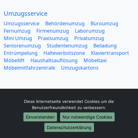
Umzugsservice
Umzugsservice
Behördenumzug
Büroumzug
Fernumzug
Firmenumzug
Laborumzug
Mini Umzug
Praxisumzug
Privatumzug
Seniorenumzug
Studentenumzug
Beiladung
Entrümpelung
Halteverbotszone
Klaviertransport
Möbellift
Haushaltsauflösung
Möbeltaxi
Möbelmitfahrzentrale
Umzugskartons
Diese Internetseite verwendet Cookies um die
Europa-Umzüge
Benutzerfreundlichkeit zu verbessern.
Umzug von Flensburg nach Belarus
Einverstanden
Nur notwendige Cookies
Umzug von Flensburg nach Belgien
Datenschutzerklärung
Umzug von Flensburg nach Bulgarien