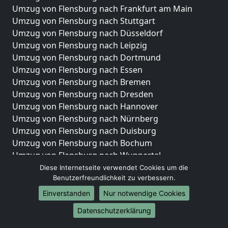
Umzug von Flensburg nach Frankfurt am Main
Umzug von Flensburg nach Stuttgart
Umzug von Flensburg nach Düsseldorf
Umzug von Flensburg nach Leipzig
Umzug von Flensburg nach Dortmund
Umzug von Flensburg nach Essen
Umzug von Flensburg nach Bremen
Umzug von Flensburg nach Dresden
Umzug von Flensburg nach Hannover
Umzug von Flensburg nach Nürnberg
Umzug von Flensburg nach Duisburg
Umzug von Flensburg nach Bochum
Umzug von Flensburg nach Wuppertal
Umzug von Flensburg nach Bielefeld
Diese Internetseite verwendet Cookies um die
Benutzerfreundlichkeit zu verbessern.
Umzug von Flensburg nach Bonn
Umzug von Flensburg nach Münster
Einverstanden
Nur notwendige Cookies
Internationale-Umzüge
Datenschutzerklärung