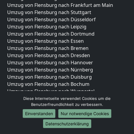
Umzug von Flensburg nach Frankfurt am Main
Umzug von Flensburg nach Stuttgart
Umzug von Flensburg nach Düsseldorf
Umzug von Flensburg nach Leipzig
Umzug von Flensburg nach Dortmund
Umzug von Flensburg nach Essen
Umzug von Flensburg nach Bremen
Umzug von Flensburg nach Dresden
Umzug von Flensburg nach Hannover
Umzug von Flensburg nach Nürnberg
Umzug von Flensburg nach Duisburg
Umzug von Flensburg nach Bochum
Umzug von Flensburg nach Wuppertal
Umzug von Flensburg nach Bielefeld
Diese Internetseite verwendet Cookies um die
Benutzerfreundlichkeit zu verbessern.
Umzug von Flensburg nach Bonn
Umzug von Flensburg nach Münster
Einverstanden
Nur notwendige Cookies
Internationale-Umzüge
Datenschutzerklärung