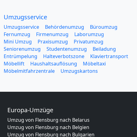
Umzugsservice
Umzugsservice
Behördenumzug
Büroumzug
Fernumzug
Firmenumzug
Laborumzug
Mini Umzug
Praxisumzug
Privatumzug
Seniorenumzug
Studentenumzug
Beiladung
Entrümpelung
Halteverbotszone
Klaviertransport
Möbellift
Haushaltsauflösung
Möbeltaxi
Möbelmitfahrzentrale
Umzugskartons
Europa-Umzüge
Umzug von Flensburg nach Belarus
Umzug von Flensburg nach Belgien
Umzug von Flensburg nach Bulgarien