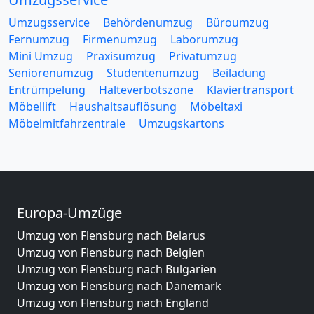
Umzugsservice
Behördenumzug
Büroumzug
Fernumzug
Firmenumzug
Laborumzug
Mini Umzug
Praxisumzug
Privatumzug
Seniorenumzug
Studentenumzug
Beiladung
Entrümpelung
Halteverbotszone
Klaviertransport
Möbellift
Haushaltsauflösung
Möbeltaxi
Möbelmitfahrzentrale
Umzugskartons
Europa-Umzüge
Umzug von Flensburg nach Belarus
Umzug von Flensburg nach Belgien
Umzug von Flensburg nach Bulgarien
Umzug von Flensburg nach Dänemark
Umzug von Flensburg nach England