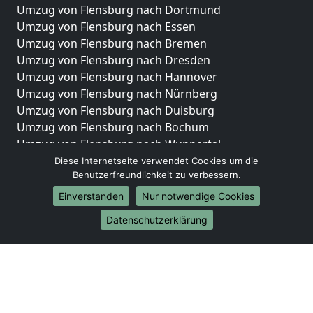
Umzug von Flensburg nach Dortmund
Umzug von Flensburg nach Essen
Umzug von Flensburg nach Bremen
Umzug von Flensburg nach Dresden
Umzug von Flensburg nach Hannover
Umzug von Flensburg nach Nürnberg
Umzug von Flensburg nach Duisburg
Umzug von Flensburg nach Bochum
Umzug von Flensburg nach Wuppertal
Umzug von Flensburg nach Bielefeld
Diese Internetseite verwendet Cookies um die
Benutzerfreundlichkeit zu verbessern.
Umzug von Flensburg nach Bonn
Umzug von Flensburg nach Münster
Einverstanden
Nur notwendige Cookies
Internationale-Umzüge
Datenschutzerklärung
Umzug von Flensburg nach Brasilien
Umzug von Flensburg nach Brunei Darussalam
Umzug von Flensburg nach Burkina Faso
Umzug von Flensburg nach Burundi
Umzug von Flensburg nach Chile