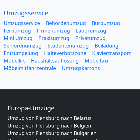
Umzugsservice
Umzugsservice
Behördenumzug
Büroumzug
Fernumzug
Firmenumzug
Laborumzug
Mini Umzug
Praxisumzug
Privatumzug
Seniorenumzug
Studentenumzug
Beiladung
Entrümpelung
Halteverbotszone
Klaviertransport
Möbellift
Haushaltsauflösung
Möbeltaxi
Möbelmitfahrzentrale
Umzugskartons
Europa-Umzüge
Umzug von Flensburg nach Belarus
Umzug von Flensburg nach Belgien
Umzug von Flensburg nach Bulgarien