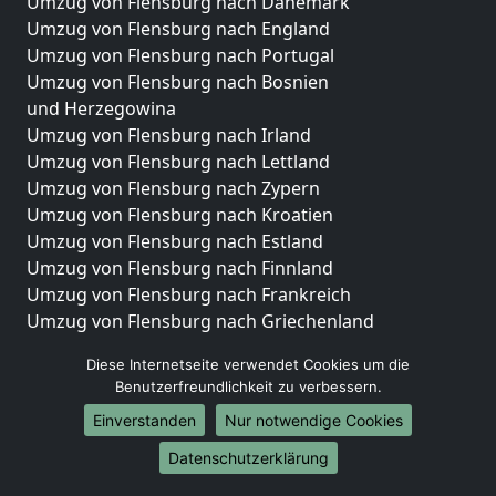
Umzug von Flensburg nach Dänemark
Umzug von Flensburg nach England
Umzug von Flensburg nach Portugal
Umzug von Flensburg nach Bosnien
und Herzegowina
Umzug von Flensburg nach Irland
Umzug von Flensburg nach Lettland
Umzug von Flensburg nach Zypern
Umzug von Flensburg nach Kroatien
Umzug von Flensburg nach Estland
Umzug von Flensburg nach Finnland
Umzug von Flensburg nach Frankreich
Umzug von Flensburg nach Griechenland
Umzug von Flensburg nach Italien
Diese Internetseite verwendet Cookies um die
Umzug von Flensburg nach Liechtenstein
Benutzerfreundlichkeit zu verbessern.
Umzug von Flensburg nach Luxemburg
Einverstanden
Nur notwendige Cookies
Umzug von Flensburg nach Niederlande
Umzug von Flensburg nach Norwegen
Datenschutzerklärung