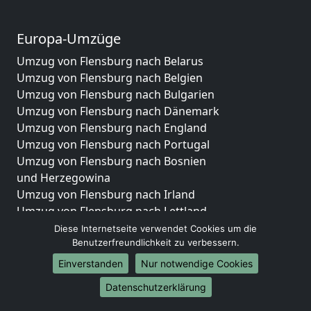
Europa-Umzüge
Umzug von Flensburg nach Belarus
Umzug von Flensburg nach Belgien
Umzug von Flensburg nach Bulgarien
Umzug von Flensburg nach Dänemark
Umzug von Flensburg nach England
Umzug von Flensburg nach Portugal
Umzug von Flensburg nach Bosnien
und Herzegowina
Umzug von Flensburg nach Irland
Umzug von Flensburg nach Lettland
Umzug von Flensburg nach Zypern
Diese Internetseite verwendet Cookies um die
Benutzerfreundlichkeit zu verbessern.
Umzug von Flensburg nach Kroatien
Umzug von Flensburg nach Estland
Einverstanden
Nur notwendige Cookies
Umzug von Flensburg nach Finnland
Datenschutzerklärung
Umzug von Flensburg nach Frankreich