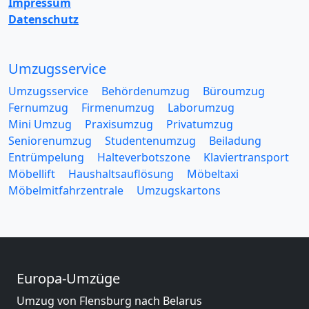
Impressum
Datenschutz
Umzugsservice
Umzugsservice
Behördenumzug
Büroumzug
Fernumzug
Firmenumzug
Laborumzug
Mini Umzug
Praxisumzug
Privatumzug
Seniorenumzug
Studentenumzug
Beiladung
Entrümpelung
Halteverbotszone
Klaviertransport
Möbellift
Haushaltsauflösung
Möbeltaxi
Möbelmitfahrzentrale
Umzugskartons
Europa-Umzüge
Umzug von Flensburg nach Belarus