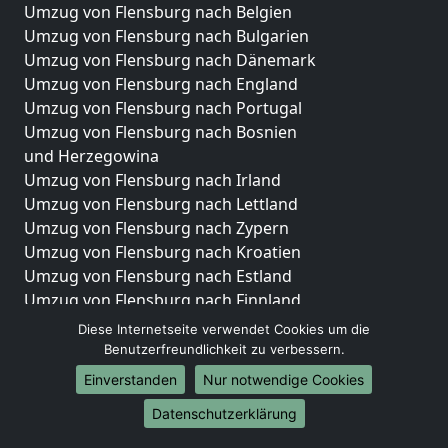
Umzug von Flensburg nach Belgien
Umzug von Flensburg nach Bulgarien
Umzug von Flensburg nach Dänemark
Umzug von Flensburg nach England
Umzug von Flensburg nach Portugal
Umzug von Flensburg nach Bosnien
und Herzegowina
Umzug von Flensburg nach Irland
Umzug von Flensburg nach Lettland
Umzug von Flensburg nach Zypern
Umzug von Flensburg nach Kroatien
Umzug von Flensburg nach Estland
Umzug von Flensburg nach Finnland
Umzug von Flensburg nach Frankreich
Diese Internetseite verwendet Cookies um die
Umzug von Flensburg nach Griechenland
Benutzerfreundlichkeit zu verbessern.
Umzug von Flensburg nach Italien
Einverstanden
Nur notwendige Cookies
Umzug von Flensburg nach Liechtenstein
Datenschutzerklärung
Umzug von Flensburg nach Luxemburg
Umzug von Flensburg nach Niederlande