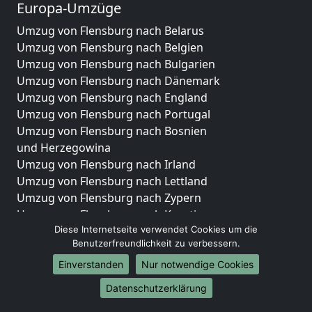
Europa-Umzüge
Umzug von Flensburg nach Belarus
Umzug von Flensburg nach Belgien
Umzug von Flensburg nach Bulgarien
Umzug von Flensburg nach Dänemark
Umzug von Flensburg nach England
Umzug von Flensburg nach Portugal
Umzug von Flensburg nach Bosnien
und Herzegowina
Umzug von Flensburg nach Irland
Umzug von Flensburg nach Lettland
Umzug von Flensburg nach Zypern
Umzug von Flensburg nach Kroatien
Diese Internetseite verwendet Cookies um die
Umzug von Flensburg nach Estland
Benutzerfreundlichkeit zu verbessern.
Umzug von Flensburg nach Finnland
Umzug von Flensburg nach Frankreich
Einverstanden
Nur notwendige Cookies
Umzug von Flensburg nach Griechenland
Datenschutzerklärung
Umzug von Flensburg nach Italien