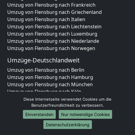
Umzug von Flensburg nach Frankreich
Umzug von Flensburg nach Griechenland
Umzug von Flensburg nach Italien
Umzug von Flensburg nach Liechtenstein
Umzug von Flensburg nach Luxemburg
Umzug von Flensburg nach Niederlande
Umzug von Flensburg nach Norwegen
Umzüge-Deutschlandweit
Umzug von Flensburg nach Berlin
Umzug von Flensburg nach Hamburg
Umzug von Flensburg nach München
Umzug von Flensburg nach Köln
Umzug von Flensburg nach Frankfurt am Main
Diese Internetseite verwendet Cookies um die
Benutzerfreundlichkeit zu verbessern.
Umzug von Flensburg nach Stuttgart
Umzug von Flensburg nach Düsseldorf
Einverstanden
Nur notwendige Cookies
Umzug von Flensburg nach Leipzig
Datenschutzerklärung
Umzug von Flensburg nach Dortmund