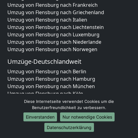
Umzug von Flensburg nach Frankreich
Umzug von Flensburg nach Griechenland
Umzug von Flensburg nach Italien
Umzug von Flensburg nach Liechtenstein
Umzug von Flensburg nach Luxemburg
Umzug von Flensburg nach Niederlande
Umzug von Flensburg nach Norwegen
Umzüge-Deutschlandweit
Umzug von Flensburg nach Berlin
Umzug von Flensburg nach Hamburg
Umzug von Flensburg nach München
Umzug von Flensburg nach Köln
Umzug von Flensburg nach Frankfurt am Main
Diese Internetseite verwendet Cookies um die
Benutzerfreundlichkeit zu verbessern.
Umzug von Flensburg nach Stuttgart
Umzug von Flensburg nach Düsseldorf
Einverstanden
Nur notwendige Cookies
Umzug von Flensburg nach Leipzig
Datenschutzerklärung
Umzug von Flensburg nach Dortmund