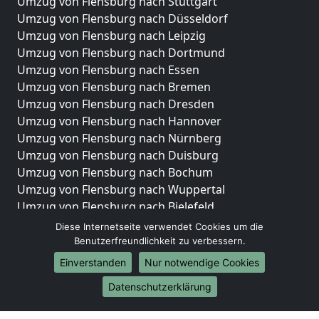
Umzug von Flensburg nach Stuttgart
Umzug von Flensburg nach Düsseldorf
Umzug von Flensburg nach Leipzig
Umzug von Flensburg nach Dortmund
Umzug von Flensburg nach Essen
Umzug von Flensburg nach Bremen
Umzug von Flensburg nach Dresden
Umzug von Flensburg nach Hannover
Umzug von Flensburg nach Nürnberg
Umzug von Flensburg nach Duisburg
Umzug von Flensburg nach Bochum
Umzug von Flensburg nach Wuppertal
Umzug von Flensburg nach Bielefeld
Umzug von Flensburg nach Bonn
Diese Internetseite verwendet Cookies um die
Umzug von Flensburg nach Münster
Benutzerfreundlichkeit zu verbessern.
Einverstanden
Nur notwendige Cookies
Internationale-Umzüge
Datenschutzerklärung
Umzug von Flensburg nach Brasilien
Umzug von Flensburg nach Brunei Darussalam