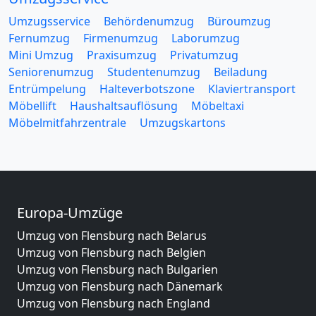
Umzugsservice
Behördenumzug
Büroumzug
Fernumzug
Firmenumzug
Laborumzug
Mini Umzug
Praxisumzug
Privatumzug
Seniorenumzug
Studentenumzug
Beiladung
Entrümpelung
Halteverbotszone
Klaviertransport
Möbellift
Haushaltsauflösung
Möbeltaxi
Möbelmitfahrzentrale
Umzugskartons
Europa-Umzüge
Umzug von Flensburg nach Belarus
Umzug von Flensburg nach Belgien
Umzug von Flensburg nach Bulgarien
Umzug von Flensburg nach Dänemark
Umzug von Flensburg nach England