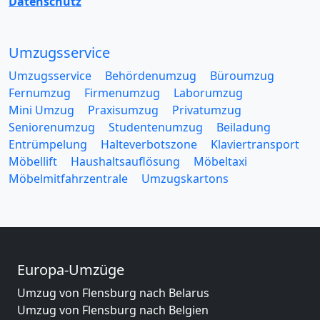
Datenschutz
Umzugsservice
Umzugsservice
Behördenumzug
Büroumzug
Fernumzug
Firmenumzug
Laborumzug
Mini Umzug
Praxisumzug
Privatumzug
Seniorenumzug
Studentenumzug
Beiladung
Entrümpelung
Halteverbotszone
Klaviertransport
Möbellift
Haushaltsauflösung
Möbeltaxi
Möbelmitfahrzentrale
Umzugskartons
Europa-Umzüge
Umzug von Flensburg nach Belarus
Umzug von Flensburg nach Belgien