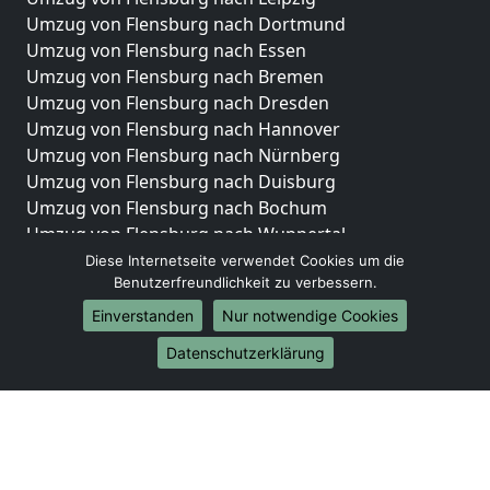
Umzug von Flensburg nach Dortmund
Umzug von Flensburg nach Essen
Umzug von Flensburg nach Bremen
Umzug von Flensburg nach Dresden
Umzug von Flensburg nach Hannover
Umzug von Flensburg nach Nürnberg
Umzug von Flensburg nach Duisburg
Umzug von Flensburg nach Bochum
Umzug von Flensburg nach Wuppertal
Umzug von Flensburg nach Bielefeld
Diese Internetseite verwendet Cookies um die
Benutzerfreundlichkeit zu verbessern.
Umzug von Flensburg nach Bonn
Umzug von Flensburg nach Münster
Einverstanden
Nur notwendige Cookies
Internationale-Umzüge
Datenschutzerklärung
Umzug von Flensburg nach Brasilien
Umzug von Flensburg nach Brunei Darussalam
Umzug von Flensburg nach Burkina Faso
Umzug von Flensburg nach Burundi