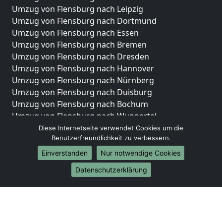
Umzug von Flensburg nach Leipzig
Umzug von Flensburg nach Dortmund
Umzug von Flensburg nach Essen
Umzug von Flensburg nach Bremen
Umzug von Flensburg nach Dresden
Umzug von Flensburg nach Hannover
Umzug von Flensburg nach Nürnberg
Umzug von Flensburg nach Duisburg
Umzug von Flensburg nach Bochum
Umzug von Flensburg nach Wuppertal
Umzug von Flensburg nach Bielefeld
Diese Internetseite verwendet Cookies um die
Benutzerfreundlichkeit zu verbessern.
Umzug von Flensburg nach Bonn
Umzug von Flensburg nach Münster
Einverstanden
Nur notwendige Cookies
Internationale-Umzüge
Datenschutzerklärung
Umzug von Flensburg nach Brasilien
Umzug von Flensburg nach Brunei Darussalam
Umzug von Flensburg nach Burkina Faso