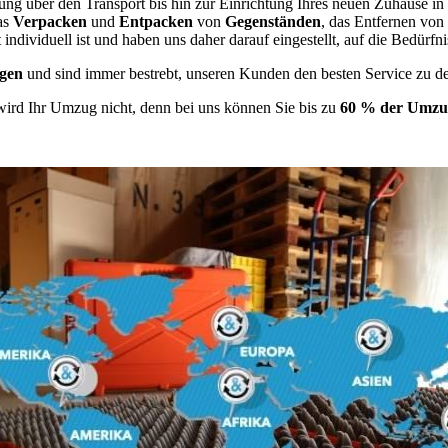
ng über den Transport bis hin zur Einrichtung Ihres neuen Zuhause in 
as
Verpacken
und
Entpacken
von
Gegenständen
, das Entfernen von
individuell ist und haben uns daher darauf eingestellt, auf die Bedü
gen
und sind immer bestrebt, unseren Kunden den besten Service zu d
wird Ihr Umzug nicht, denn bei uns können Sie bis zu
60 % der Umzug