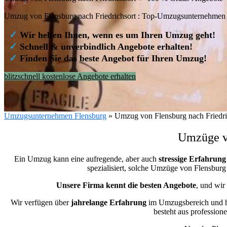
Umzug von Flensburg nach Friedrichsort : Top-Umzugsunternehmen
✓
Wir helfen Ihnen, wenn es um Ihren Umzug geht!
✓
Schnell & unverbindlich Angebote erhalten!
✓
Finden Sie das beste Angebot für Ihren Umzug!
blitzschnell kostenlose Angebote erhalten
Umzugsunternehmen Flensburg
»
Umzug von Flensburg nach Friedri
Umzüge vo
Ein Umzug kann eine aufregende, aber auch
stressige
Erfahrung
spezialisiert, solche Umzüge von Flensbur
Unsere Firma kennt die besten Angebote
, und wir
Wir verfügen über
jahrelange Erfahrung
im Umzugsbereich und ha
besteht aus professione