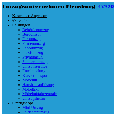
Umzugsunternehmen Flensburg
01579-24
Kostenlose Angebote
✆ Telefon
Leistungen
Behördenumzug
Büroumzug
Fernumzug
Firmenumzug
Laborumzug
Praxisumzug
Privatumzug
Seniorenumzug
Umzugsservice
Entrümpelung
Klaviertransport
Möbellift
Haushaltsauflösung
Möbeltaxi
Möbelmitfahrzentrale
Umzugshelfer
Umzugstipps
Mini Umzug
Studentenumzug