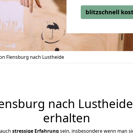
blitzschnell ko
n Flensburg nach Lustheide
ensburg nach Lustheide 
erhalten
 auch
stressige
Erfahrung
sein, insbesondere wenn man si