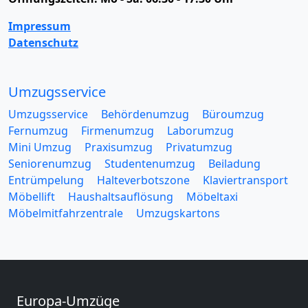
Impressum
Datenschutz
Umzugsservice
Umzugsservice
Behördenumzug
Büroumzug
Fernumzug
Firmenumzug
Laborumzug
Mini Umzug
Praxisumzug
Privatumzug
Seniorenumzug
Studentenumzug
Beiladung
Entrümpelung
Halteverbotszone
Klaviertransport
Möbellift
Haushaltsauflösung
Möbeltaxi
Möbelmitfahrzentrale
Umzugskartons
Europa-Umzüge