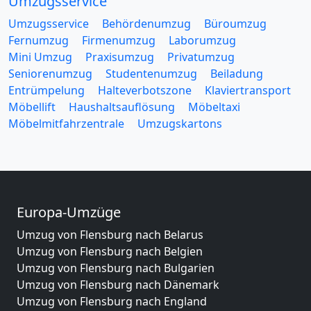
Umzugsservice
Umzugsservice
Behördenumzug
Büroumzug
Fernumzug
Firmenumzug
Laborumzug
Mini Umzug
Praxisumzug
Privatumzug
Seniorenumzug
Studentenumzug
Beiladung
Entrümpelung
Halteverbotszone
Klaviertransport
Möbellift
Haushaltsauflösung
Möbeltaxi
Möbelmitfahrzentrale
Umzugskartons
Europa-Umzüge
Umzug von Flensburg nach Belarus
Umzug von Flensburg nach Belgien
Umzug von Flensburg nach Bulgarien
Umzug von Flensburg nach Dänemark
Umzug von Flensburg nach England