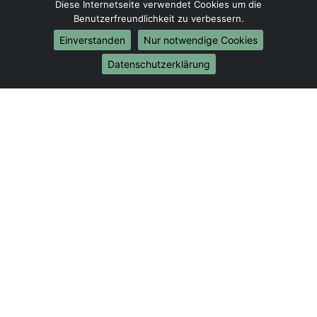
Umzug von Flensburg nach Bonn
Diese Internetseite verwendet Cookies um die
Umzug von Flensburg nach Münster
Benutzerfreundlichkeit zu verbessern.
Einverstanden
Nur notwendige Cookies
Internationale-Umzüge
Datenschutzerklärung
Umzug von Flensburg nach Brasilien
Umzug von Flensburg nach Brunei Darussalam
Umzug von Flensburg nach Burkina Faso
Umzug von Flensburg nach Burundi
Umzug von Flensburg nach Chile
Umzug von Flensburg nach China
Umzug von Flensburg nach Cookinseln
Umzug von Flensburg nach Costa Rica
Umzug von Flensburg nach Curaçao
Umzug von Flensburg nach Demokratische Republik
Kongo
Umzug von Flensburg nach Dominica
Umzug von Flensburg nach Dominikanische
Republik
Umzug von Flensburg nach Dschibuti