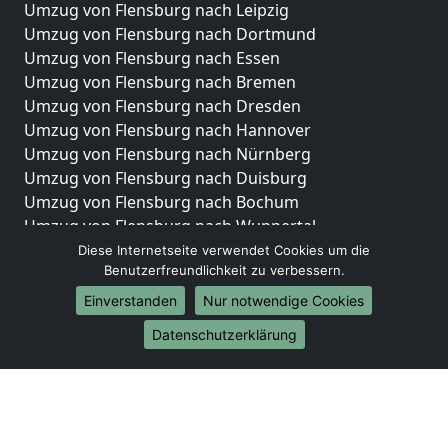
Umzug von Flensburg nach Leipzig
Umzug von Flensburg nach Dortmund
Umzug von Flensburg nach Essen
Umzug von Flensburg nach Bremen
Umzug von Flensburg nach Dresden
Umzug von Flensburg nach Hannover
Umzug von Flensburg nach Nürnberg
Umzug von Flensburg nach Duisburg
Umzug von Flensburg nach Bochum
Umzug von Flensburg nach Wuppertal
Umzug von Flensburg nach Bielefeld
Diese Internetseite verwendet Cookies um die
Benutzerfreundlichkeit zu verbessern.
Umzug von Flensburg nach Bonn
Umzug von Flensburg nach Münster
Einverstanden
Nur notwendige Cookies
Internationale-Umzüge
Datenschutzerklärung
Umzug von Flensburg nach Brasilien
Umzug von Flensburg nach Brunei Darussalam
Umzug von Flensburg nach Burkina Faso
Umzug von Flensburg nach Burundi