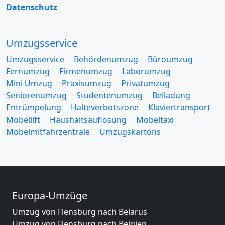
Datenschutz
Umzugsservice
Umzugsservice
Behördenumzug
Büroumzug
Fernumzug
Firmenumzug
Laborumzug
Mini Umzug
Praxisumzug
Privatumzug
Seniorenumzug
Studentenumzug
Beiladung
Entrümpelung
Halteverbotszone
Klaviertransport
Möbellift
Haushaltsauflösung
Möbeltaxi
Möbelmitfahrzentrale
Umzugskartons
Europa-Umzüge
Umzug von Flensburg nach Belarus
Umzug von Flensburg nach Belgien