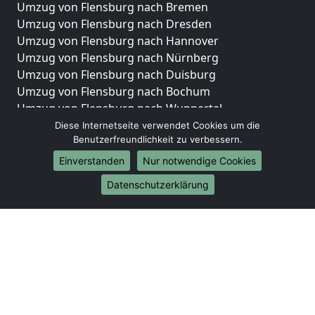
Umzug von Flensburg nach Bremen
Umzug von Flensburg nach Dresden
Umzug von Flensburg nach Hannover
Umzug von Flensburg nach Nürnberg
Umzug von Flensburg nach Duisburg
Umzug von Flensburg nach Bochum
Umzug von Flensburg nach Wuppertal
Umzug von Flensburg nach Bielefeld
Diese Internetseite verwendet Cookies um die
Benutzerfreundlichkeit zu verbessern.
Umzug von Flensburg nach Bonn
Umzug von Flensburg nach Münster
Einverstanden
Nur notwendige Cookies
Internationale-Umzüge
Datenschutzerklärung
Umzug von Flensburg nach Brasilien
Umzug von Flensburg nach Brunei Darussalam
Umzug von Flensburg nach Burkina Faso
Umzug von Flensburg nach Burundi
Umzug von Flensburg nach Chile
Umzug von Flensburg nach China
Umzug von Flensburg nach Cookinseln