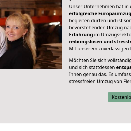
Unser Unternehmen hat in
erfolgreiche Europaumzü
begleiten dürfen und ist so
bevorstehenden Umzug nac
Erfahrung
im Umzugssektor
reibungslosen und stress
Mit unserem zuverlässigen 
Möchten Sie sich vollständ
und sich stattdessen
entsp
Ihnen genau das. Es umfasst 
stressfreien Umzug von Fle
Kostenlo