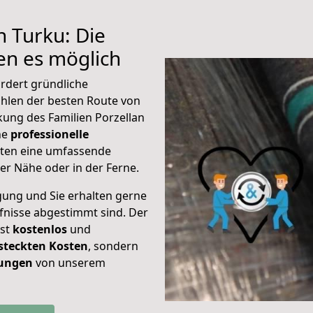
h Turku: Die
n es möglich
rdert gründliche
hlen der besten Route von
kung des Familien Porzellan
ine
professionelle
eten eine umfassende
er Nähe oder in der Ferne.
gung und Sie erhalten gerne
rfnisse abgestimmt sind. Der
ist
kostenlos
und
steckten Kosten
, sondern
tungen
von unserem