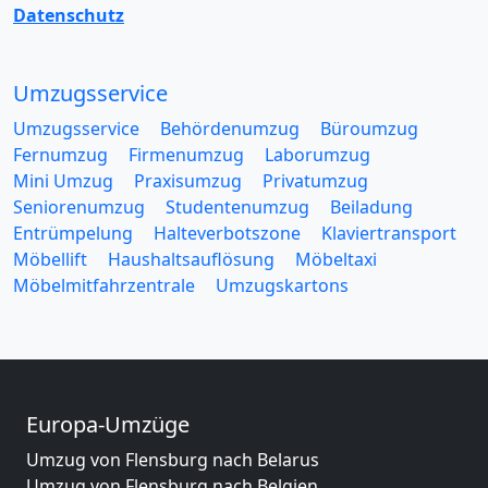
Datenschutz
Umzugsservice
Umzugsservice
Behördenumzug
Büroumzug
Fernumzug
Firmenumzug
Laborumzug
Mini Umzug
Praxisumzug
Privatumzug
Seniorenumzug
Studentenumzug
Beiladung
Entrümpelung
Halteverbotszone
Klaviertransport
Möbellift
Haushaltsauflösung
Möbeltaxi
Möbelmitfahrzentrale
Umzugskartons
Europa-Umzüge
Umzug von Flensburg nach Belarus
Umzug von Flensburg nach Belgien