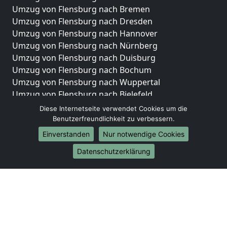
Umzug von Flensburg nach Bremen
Umzug von Flensburg nach Dresden
Umzug von Flensburg nach Hannover
Umzug von Flensburg nach Nürnberg
Umzug von Flensburg nach Duisburg
Umzug von Flensburg nach Bochum
Umzug von Flensburg nach Wuppertal
Umzug von Flensburg nach Bielefeld
Umzug von Flensburg nach Bonn
Diese Internetseite verwendet Cookies um die
Umzug von Flensburg nach Münster
Benutzerfreundlichkeit zu verbessern.
Einverstanden
Nur notwendige Cookies
Internationale-Umzüge
Datenschutzerklärung
Umzug von Flensburg nach Brasilien
Umzug von Flensburg nach Brunei Darussalam
Umzug von Flensburg nach Burkina Faso
Umzug von Flensburg nach Burundi
Umzug von Flensburg nach Chile
Umzug von Flensburg nach China