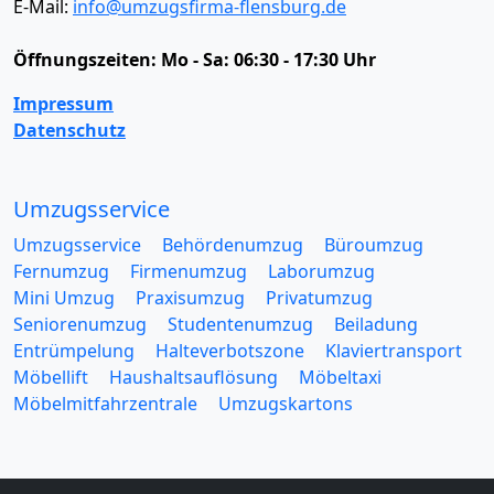
E-Mail:
info@umzugsfirma-flensburg.de
Öffnungszeiten:
Mo - Sa: 06:30 - 17:30 Uhr
Impressum
Datenschutz
Umzugsservice
Umzugsservice
Behördenumzug
Büroumzug
Fernumzug
Firmenumzug
Laborumzug
Mini Umzug
Praxisumzug
Privatumzug
Seniorenumzug
Studentenumzug
Beiladung
Entrümpelung
Halteverbotszone
Klaviertransport
Möbellift
Haushaltsauflösung
Möbeltaxi
Möbelmitfahrzentrale
Umzugskartons