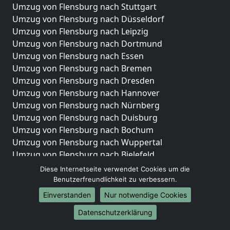
Umzug von Flensburg nach Stuttgart
Umzug von Flensburg nach Düsseldorf
Umzug von Flensburg nach Leipzig
Umzug von Flensburg nach Dortmund
Umzug von Flensburg nach Essen
Umzug von Flensburg nach Bremen
Umzug von Flensburg nach Dresden
Umzug von Flensburg nach Hannover
Umzug von Flensburg nach Nürnberg
Umzug von Flensburg nach Duisburg
Umzug von Flensburg nach Bochum
Umzug von Flensburg nach Wuppertal
Umzug von Flensburg nach Bielefeld
Umzug von Flensburg nach Bonn
Diese Internetseite verwendet Cookies um die
Umzug von Flensburg nach Münster
Benutzerfreundlichkeit zu verbessern.
Einverstanden
Nur notwendige Cookies
Internationale-Umzüge
Datenschutzerklärung
Umzug von Flensburg nach Brasilien
Umzug von Flensburg nach Brunei Darussalam