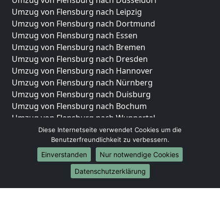
Umzug von Flensburg nach Düsseldorf
Umzug von Flensburg nach Leipzig
Umzug von Flensburg nach Dortmund
Umzug von Flensburg nach Essen
Umzug von Flensburg nach Bremen
Umzug von Flensburg nach Dresden
Umzug von Flensburg nach Hannover
Umzug von Flensburg nach Nürnberg
Umzug von Flensburg nach Duisburg
Umzug von Flensburg nach Bochum
Umzug von Flensburg nach Wuppertal
Umzug von Flensburg nach Bielefeld
Diese Internetseite verwendet Cookies um die
Benutzerfreundlichkeit zu verbessern.
Umzug von Flensburg nach Bonn
Umzug von Flensburg nach Münster
Einverstanden
Nur notwendige Cookies
Internationale-Umzüge
Datenschutzerklärung
Umzug von Flensburg nach Brasilien
Umzug von Flensburg nach Brunei Darussalam
Umzug von Flensburg nach Burkina Faso