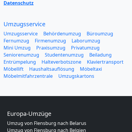
Datenschutz
Umzugsservice
Umzugsservice
Behördenumzug
Büroumzug
Fernumzug
Firmenumzug
Laborumzug
Mini Umzug
Praxisumzug
Privatumzug
Seniorenumzug
Studentenumzug
Beiladung
Entrümpelung
Halteverbotszone
Klaviertransport
Möbellift
Haushaltsauflösung
Möbeltaxi
Möbelmitfahrzentrale
Umzugskartons
Europa-Umzüge
Umzug von Flensburg nach Belarus
Umzug von Flensburg nach Belgien