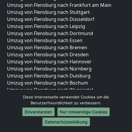
Umzug von Flensburg nach Frankfurt am Main
Umzug von Flensburg nach Stuttgart
Umzug von Flensburg nach Düsseldorf
Umzug von Flensburg nach Leipzig
Umzug von Flensburg nach Dortmund
Umzug von Flensburg nach Essen
Umzug von Flensburg nach Bremen
Umzug von Flensburg nach Dresden
Umzug von Flensburg nach Hannover
Umzug von Flensburg nach Nürnberg
Umzug von Flensburg nach Duisburg
Umzug von Flensburg nach Bochum
Umzug von Flensburg nach Wuppertal
Umzug von Flensburg nach Bielefeld
Diese Internetseite verwendet Cookies um die
Benutzerfreundlichkeit zu verbessern.
Umzug von Flensburg nach Bonn
Umzug von Flensburg nach Münster
Einverstanden
Nur notwendige Cookies
Internationale-Umzüge
Datenschutzerklärung