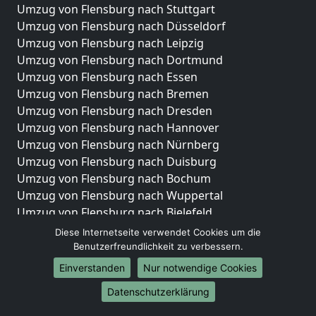
Umzug von Flensburg nach Stuttgart
Umzug von Flensburg nach Düsseldorf
Umzug von Flensburg nach Leipzig
Umzug von Flensburg nach Dortmund
Umzug von Flensburg nach Essen
Umzug von Flensburg nach Bremen
Umzug von Flensburg nach Dresden
Umzug von Flensburg nach Hannover
Umzug von Flensburg nach Nürnberg
Umzug von Flensburg nach Duisburg
Umzug von Flensburg nach Bochum
Umzug von Flensburg nach Wuppertal
Umzug von Flensburg nach Bielefeld
Umzug von Flensburg nach Bonn
Diese Internetseite verwendet Cookies um die
Umzug von Flensburg nach Münster
Benutzerfreundlichkeit zu verbessern.
Einverstanden
Nur notwendige Cookies
Internationale-Umzüge
Datenschutzerklärung
Umzug von Flensburg nach Brasilien
Umzug von Flensburg nach Brunei Darussalam