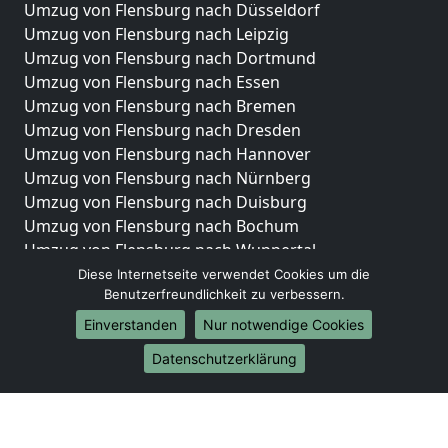
Umzug von Flensburg nach Düsseldorf
Umzug von Flensburg nach Leipzig
Umzug von Flensburg nach Dortmund
Umzug von Flensburg nach Essen
Umzug von Flensburg nach Bremen
Umzug von Flensburg nach Dresden
Umzug von Flensburg nach Hannover
Umzug von Flensburg nach Nürnberg
Umzug von Flensburg nach Duisburg
Umzug von Flensburg nach Bochum
Umzug von Flensburg nach Wuppertal
Umzug von Flensburg nach Bielefeld
Diese Internetseite verwendet Cookies um die
Benutzerfreundlichkeit zu verbessern.
Umzug von Flensburg nach Bonn
Umzug von Flensburg nach Münster
Einverstanden
Nur notwendige Cookies
Internationale-Umzüge
Datenschutzerklärung
Umzug von Flensburg nach Brasilien
Umzug von Flensburg nach Brunei Darussalam
Umzug von Flensburg nach Burkina Faso