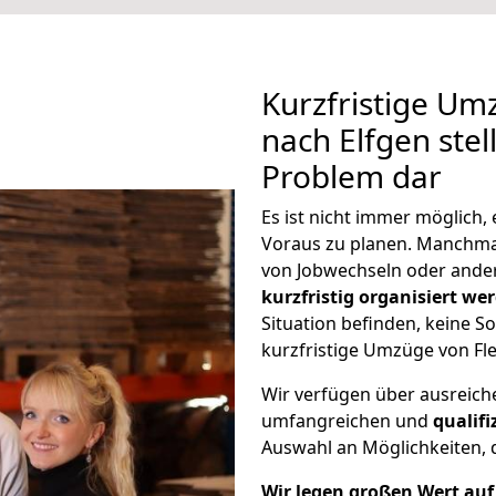
Kurzfristige Um
nach Elfgen stel
Problem dar
Es ist nicht immer möglich
Voraus zu planen. Manchm
von Jobwechseln oder ander
kurzfristig organisiert we
Situation befinden, keine So
kurzfristige Umzüge von Fl
Wir verfügen über ausreic
umfangreichen und
qualif
Auswahl an Möglichkeiten, d
Wir legen großen Wert auf 