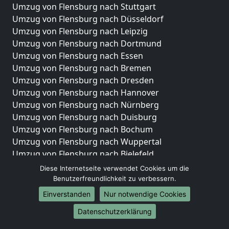
Umzug von Flensburg nach Stuttgart
Umzug von Flensburg nach Düsseldorf
Umzug von Flensburg nach Leipzig
Umzug von Flensburg nach Dortmund
Umzug von Flensburg nach Essen
Umzug von Flensburg nach Bremen
Umzug von Flensburg nach Dresden
Umzug von Flensburg nach Hannover
Umzug von Flensburg nach Nürnberg
Umzug von Flensburg nach Duisburg
Umzug von Flensburg nach Bochum
Umzug von Flensburg nach Wuppertal
Umzug von Flensburg nach Bielefeld
Umzug von Flensburg nach Bonn
Diese Internetseite verwendet Cookies um die
Umzug von Flensburg nach Münster
Benutzerfreundlichkeit zu verbessern.
Einverstanden
Nur notwendige Cookies
Internationale-Umzüge
Datenschutzerklärung
Umzug von Flensburg nach Brasilien
Umzug von Flensburg nach Brunei Darussalam