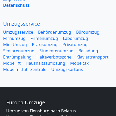
Datenschutz
Umzugsservice
Umzugsservice
Behördenumzug
Büroumzug
Fernumzug
Firmenumzug
Laborumzug
Mini Umzug
Praxisumzug
Privatumzug
Seniorenumzug
Studentenumzug
Beiladung
Entrümpelung
Halteverbotszone
Klaviertransport
Möbellift
Haushaltsauflösung
Möbeltaxi
Möbelmitfahrzentrale
Umzugskartons
Europa-Umzüge
Umzug von Flensburg nach Belarus