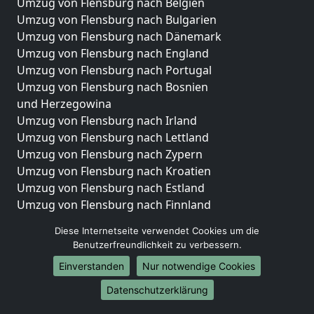
Umzug von Flensburg nach Belgien
Umzug von Flensburg nach Bulgarien
Umzug von Flensburg nach Dänemark
Umzug von Flensburg nach England
Umzug von Flensburg nach Portugal
Umzug von Flensburg nach Bosnien
und Herzegowina
Umzug von Flensburg nach Irland
Umzug von Flensburg nach Lettland
Umzug von Flensburg nach Zypern
Umzug von Flensburg nach Kroatien
Umzug von Flensburg nach Estland
Umzug von Flensburg nach Finnland
Umzug von Flensburg nach Frankreich
Diese Internetseite verwendet Cookies um die
Umzug von Flensburg nach Griechenland
Benutzerfreundlichkeit zu verbessern.
Umzug von Flensburg nach Italien
Einverstanden
Nur notwendige Cookies
Umzug von Flensburg nach Liechtenstein
Umzug von Flensburg nach Luxemburg
Datenschutzerklärung
Umzug von Flensburg nach Niederlande