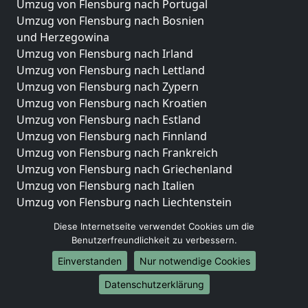
Umzug von Flensburg nach Portugal
Umzug von Flensburg nach Bosnien
und Herzegowina
Umzug von Flensburg nach Irland
Umzug von Flensburg nach Lettland
Umzug von Flensburg nach Zypern
Umzug von Flensburg nach Kroatien
Umzug von Flensburg nach Estland
Umzug von Flensburg nach Finnland
Umzug von Flensburg nach Frankreich
Umzug von Flensburg nach Griechenland
Umzug von Flensburg nach Italien
Umzug von Flensburg nach Liechtenstein
Umzug von Flensburg nach Luxemburg
Diese Internetseite verwendet Cookies um die
Umzug von Flensburg nach Niederlande
Benutzerfreundlichkeit zu verbessern.
Umzug von Flensburg nach Norwegen
Einverstanden
Nur notwendige Cookies
Umzüge-Deutschlandweit
Datenschutzerklärung
Umzug von Flensburg nach Berlin