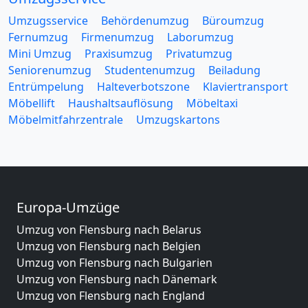
Umzugsservice
Behördenumzug
Büroumzug
Fernumzug
Firmenumzug
Laborumzug
Mini Umzug
Praxisumzug
Privatumzug
Seniorenumzug
Studentenumzug
Beiladung
Entrümpelung
Halteverbotszone
Klaviertransport
Möbellift
Haushaltsauflösung
Möbeltaxi
Möbelmitfahrzentrale
Umzugskartons
Europa-Umzüge
Umzug von Flensburg nach Belarus
Umzug von Flensburg nach Belgien
Umzug von Flensburg nach Bulgarien
Umzug von Flensburg nach Dänemark
Umzug von Flensburg nach England