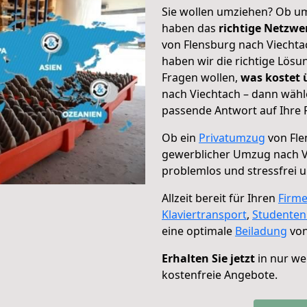
Sie wollen umziehen? Ob um
haben das
richtige Netzw
von Flensburg nach Viechtac
haben wir die richtige Lösu
Fragen wollen,
was kostet
nach Viechtach – dann wähl
passende Antwort auf Ihre 
Ob ein
Privatumzug
von Fle
gewerblicher Umzug nach V
problemlos und stressfrei 
Allzeit bereit für Ihren
Firm
Klaviertransport
,
Studente
eine optimale
Beiladung
von
Erhalten Sie jetzt
in nur we
kostenfreie Angebote.