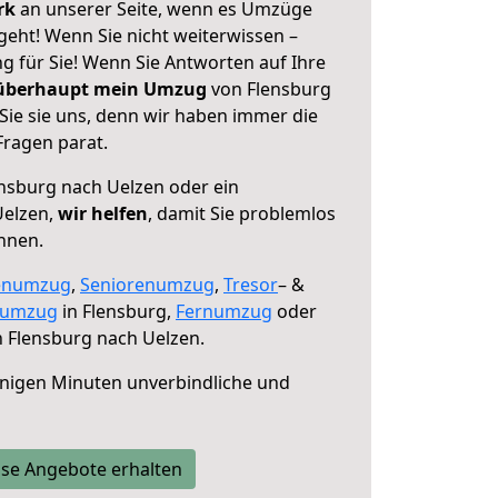
erk
an unserer Seite, wenn es Umzüge
geht! Wenn Sie nicht weiterwissen –
ng für Sie! Wenn Sie Antworten auf Ihre
 überhaupt mein Umzug
von Flensburg
Sie sie uns, denn wir haben immer die
Fragen parat.
nsburg nach Uelzen oder ein
Uelzen,
wir helfen
, damit Sie problemlos
nnen.
enumzug
,
Seniorenumzug
,
Tresor
– &
numzug
in Flensburg,
Fernumzug
oder
 Flensburg nach Uelzen.
nigen Minuten unverbindliche und
se Angebote erhalten