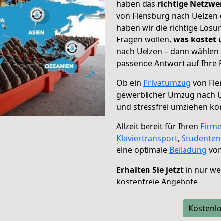
haben das
richtige Netzw
von Flensburg nach Uelzen 
haben wir die richtige Lösu
Fragen wollen,
was kostet
nach Uelzen – dann wählen 
passende Antwort auf Ihre 
Ob ein
Privatumzug
von Fle
gewerblicher Umzug nach 
und stressfrei umziehen kö
Allzeit bereit für Ihren
Firm
Klaviertransport
,
Studente
eine optimale
Beiladung
von
Erhalten Sie jetzt
in nur we
kostenfreie Angebote.
Kostenlo