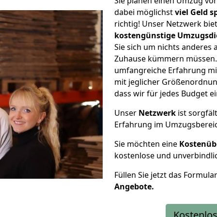
Sie planen einen Umzug vo
dabei möglichst
viel Geld 
richtig! Unser Netzwerk bi
kostengünstige Umzugsdi
Sie sich um nichts anderes 
Zuhause kümmern müssen. W
umfangreiche Erfahrung mi
mit jeglicher Größenordnun
dass wir für jedes Budget 
Unser
Netzwerk
ist sorgfäl
Erfahrung im Umzugsberei
Sie möchten eine
Kostenüb
kostenlose und unverbindli
Füllen Sie jetzt das Formula
Angebote.
Kostenlos