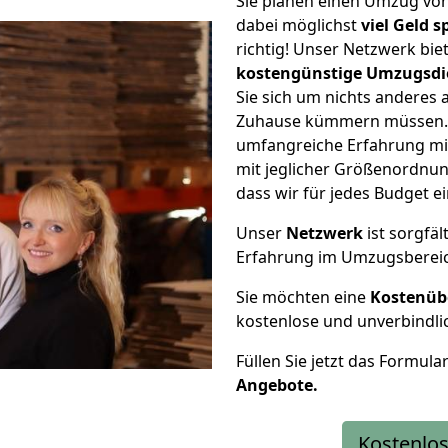
Sie planen einen Umzug vo
dabei möglichst
viel Geld 
richtig! Unser Netzwerk bi
kostengünstige Umzugsdi
Sie sich um nichts anderes 
Zuhause kümmern müssen. W
umfangreiche Erfahrung mi
mit jeglicher Größenordnun
dass wir für jedes Budget 
Unser
Netzwerk
ist sorgfäl
Erfahrung im Umzugsberei
Sie möchten eine
Kostenüb
kostenlose und unverbindli
Füllen Sie jetzt das Formula
Angebote.
Kostenlos