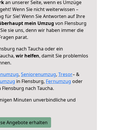
erk
an unserer Seite, wenn es Umzüge
geht! Wenn Sie nicht weiterwissen –
ng für Sie! Wenn Sie Antworten auf Ihre
 überhaupt mein Umzug
von Flensburg
Sie sie uns, denn wir haben immer die
Fragen parat.
nsburg nach Taucha oder ein
Taucha,
wir helfen
, damit Sie problemlos
nnen.
enumzug
,
Seniorenumzug
,
Tresor
– &
numzug
in Flensburg,
Fernumzug
oder
 Flensburg nach Taucha.
nigen Minuten unverbindliche und
se Angebote erhalten