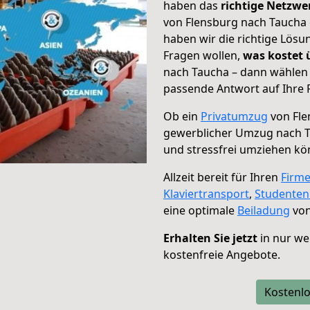
haben das
richtige Netzw
von Flensburg nach Taucha 
haben wir die richtige Lösu
Fragen wollen,
was kostet
nach Taucha – dann wählen 
passende Antwort auf Ihre 
Ob ein
Privatumzug
von Fle
gewerblicher Umzug nach 
und stressfrei umziehen kö
Allzeit bereit für Ihren
Firm
Klaviertransport
,
Studente
eine optimale
Beiladung
von
Erhalten Sie jetzt
in nur we
kostenfreie Angebote.
Kostenlo