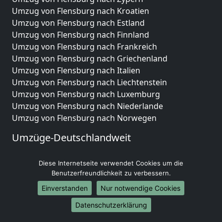
Umzug von Flensburg nach Kroatien
Umzug von Flensburg nach Estland
Umzug von Flensburg nach Finnland
Umzug von Flensburg nach Frankreich
Umzug von Flensburg nach Griechenland
Umzug von Flensburg nach Italien
Umzug von Flensburg nach Liechtenstein
Umzug von Flensburg nach Luxemburg
Umzug von Flensburg nach Niederlande
Umzug von Flensburg nach Norwegen
Umzüge-Deutschlandweit
Umzug von Flensburg nach Berlin
Diese Internetseite verwendet Cookies um die
Umzug von Flensburg nach Hamburg
Benutzerfreundlichkeit zu verbessern.
Umzug von Flensburg nach München
Umzug von Flensburg nach Köln
Einverstanden
Nur notwendige Cookies
Umzug von Flensburg nach Frankfurt am Main
Datenschutzerklärung
Umzug von Flensburg nach Stuttgart