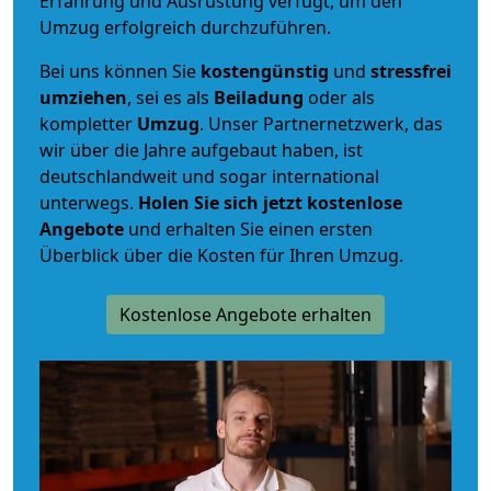
Erfahrung und Ausrüstung verfügt, um den
Umzug erfolgreich durchzuführen.
Bei uns können Sie
kostengünstig
und
stressfrei
umziehen
, sei es als
Beiladung
oder als
kompletter
Umzug
. Unser Partnernetzwerk, das
wir über die Jahre aufgebaut haben, ist
deutschlandweit und sogar international
unterwegs.
Holen Sie sich jetzt kostenlose
Angebote
und erhalten Sie einen ersten
Überblick über die Kosten für Ihren Umzug.
Kostenlose Angebote erhalten