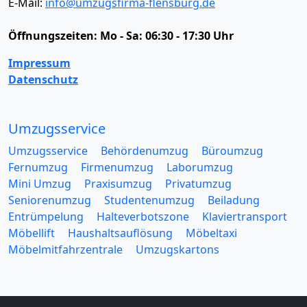
E-Mail:
info@umzugsfirma-flensburg.de
Öffnungszeiten:
Mo - Sa: 06:30 - 17:30 Uhr
Impressum
Datenschutz
Umzugsservice
Umzugsservice
Behördenumzug
Büroumzug
Fernumzug
Firmenumzug
Laborumzug
Mini Umzug
Praxisumzug
Privatumzug
Seniorenumzug
Studentenumzug
Beiladung
Entrümpelung
Halteverbotszone
Klaviertransport
Möbellift
Haushaltsauflösung
Möbeltaxi
Möbelmitfahrzentrale
Umzugskartons