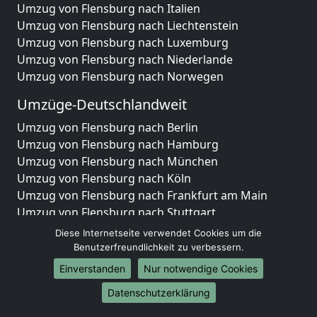
Umzug von Flensburg nach Italien
Umzug von Flensburg nach Liechtenstein
Umzug von Flensburg nach Luxemburg
Umzug von Flensburg nach Niederlande
Umzug von Flensburg nach Norwegen
Umzüge-Deutschlandweit
Umzug von Flensburg nach Berlin
Umzug von Flensburg nach Hamburg
Umzug von Flensburg nach München
Umzug von Flensburg nach Köln
Umzug von Flensburg nach Frankfurt am Main
Umzug von Flensburg nach Stuttgart
Umzug von Flensburg nach Düsseldorf
Diese Internetseite verwendet Cookies um die
Umzug von Flensburg nach Leipzig
Benutzerfreundlichkeit zu verbessern.
Umzug von Flensburg nach Dortmund
Einverstanden
Nur notwendige Cookies
Umzug von Flensburg nach Essen
Datenschutzerklärung
Umzug von Flensburg nach Bremen
Umzug von Flensburg nach Dresden